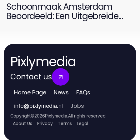
Schoonmaak Amsterdam
Beoordeeld: Een Uitgebreide
2026 Inzichten
Pixlymedia
Contact us
Home Page
News
FAQs
Jobs
info
@
pixlymedia.nl
Copyright
©
2026
Pixlymedia
.
All rights reserved
About Us
Privacy
Terms
Legal